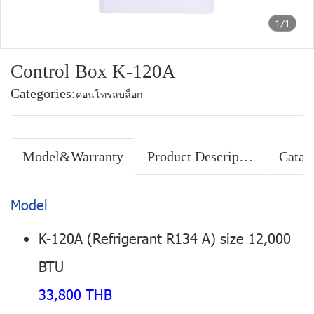
1/1
Control Box K-120A
Categories:
คอนโทรลบล็อก
Model&Warranty
Product Description
Catal
Model
K-120A (Refrigerant R134 A) size 12,000
BTU
33,800 THB