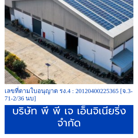
เลขที่ตามใบอนุญาต รง.4 : 20120400225365 [จ.3-
71-2/36 นบ]
บริษัท พี พี เจ เอ็นจิเนียริ่ง
จำกัด