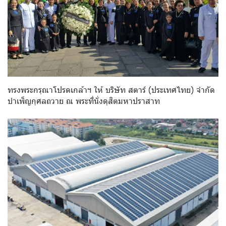
ทรงพระกรุณาโปรดเกล้าฯ ให้ บริษัท สตาร์ (ประเทศไทย) จำกัด
บำเพ็ญกุศลถวาย ณ พระที่นั่งดุสิตมหาปราสาท