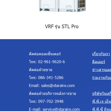
VRF รุ่น STL Pro
ติดต่อคอลเซ็นเตอร์
เกี่ยวกับเรา
โทร:
02-961-9620-6
ดีลเลอร์
ติดต่อฝ่ายขาย
ข่าวสารแล
โทร:
086-341-5286
ร่วมงานกับ
Email:
sales@staraire.com
ติดต่อฝ่ายบริการหลังการขาย
บริษัทในเคร
โทร:
097-702-3948
พี.พี.เจ เอ็นจ
E-mail:
service@staraire.com
พี.พี.ซี อินเ