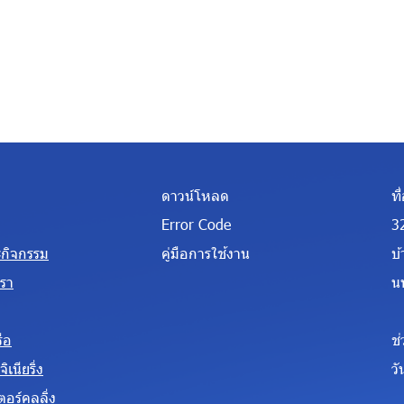
ดาวน์โหลด
ที่
Error Code
3
ะกิจกรรม
คู่มือการใช้งาน
บ
เรา
น
ือ
ช
ิเนียริ่ง
วั
ตอร์คูลลิ่ง