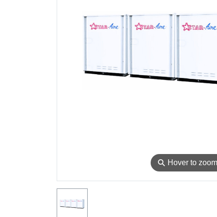
⚲
Hover to zoo